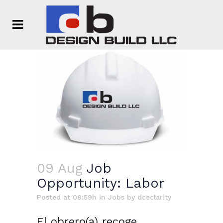
09 Aug
Job
Opportunity: Labor
Posted at 08:59h
in
Jobs
by
dceclarity
El obrero(a) recoge